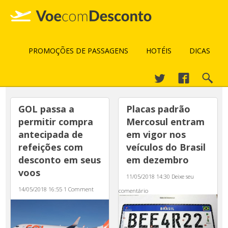
PROMOÇÕES DE PASSAGENS
HOTÉIS
DICAS
GOL passa a
Placas padrão
permitir compra
Mercosul entram
antecipada de
em vigor nos
refeições com
veículos do Brasil
desconto em seus
em dezembro
voos
11/05/2018 14:30
Deixe seu
14/05/2018 16:55
1 Comment
comentário