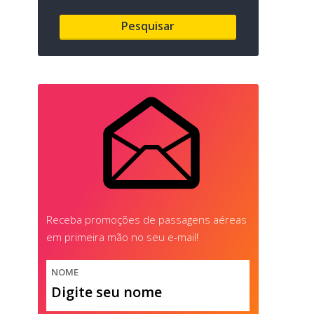
Receba promoções de passagens aéreas
em primeira mão no seu e-mail!
NOME