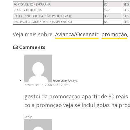
PORTO VELHO / JI-PARANÁ
80
SEG
RECIFE / PETROLINA
127
SEG
RIO DE JANEIRO(GIG) / SÃO PAULO (GRU)
86
SEG
SÃO PAULO (GRU) / RIO DE JANEIRO (GIG)
86
SEG
Veja mais sobre:
Avianca/Oceanair
,
promoção
,
63 Comments
lucia cesario
says:
November 14, 2008 at 8:12 pm
gostei da promocaçao apartir de 80 reai
co a promoçao veja se inclui goias na pro
Reply