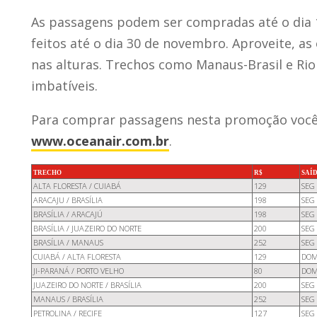
As passagens podem ser compradas até o dia
feitos até o dia 30 de novembro. Aproveite, a
nas alturas. Trechos como Manaus-Brasil e Ri
imbatíveis.
Para comprar passagens nesta promoção você 
www.oceanair.com.br
.
TRECHO
R$
SAÍ
ALTA FLORESTA / CUIABÁ
129
SEG
ARACAJU / BRASÍLIA
198
SEG
BRASÍLIA / ARACAJÚ
198
SEG
BRASÍLIA / JUAZEIRO DO NORTE
200
SEG
BRASÍLIA / MANAUS
252
SEG
CUIABÁ / ALTA FLORESTA
129
DOM
JI-PARANÁ / PORTO VELHO
80
DOM
JUAZEIRO DO NORTE / BRASÍLIA
200
SEG
MANAUS / BRASÍLIA
252
SEG
PETROLINA / RECIFE
127
SEG