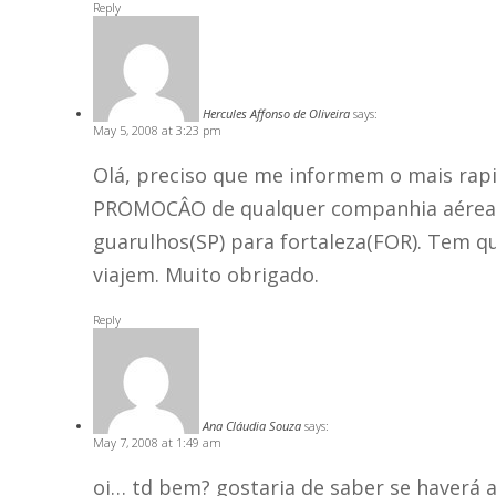
Reply
Hercules Affonso de Oliveira
says:
May 5, 2008 at 3:23 pm
Olá, preciso que me informem o mais rap
PROMOCÂO de qualquer companhia aérea 
guarulhos(SP) para fortaleza(FOR). Tem q
viajem. Muito obrigado.
Reply
Ana Cláudia Souza
says:
May 7, 2008 at 1:49 am
oi… td bem? gostaria de saber se haverá