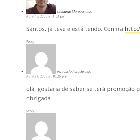
Leonardo Marques
says:
April 15, 2008 at 1:53 pm
Santos, já teve e está tendo. Confira
http:
Reply
vera lucia horacio
says:
April 21, 2008 at 10:26 pm
olá, gostaria de saber se terá promoção pa
obrigada
Reply