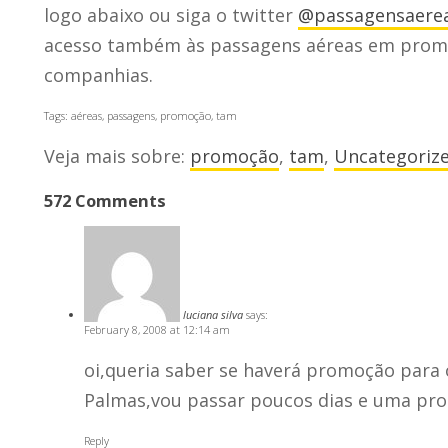
logo abaixo ou siga o twitter
@passagensaere
acesso também às passagens aéreas em promo
companhias.
Tags:
aéreas
,
passagens
,
promoção
,
tam
Veja mais sobre:
promoção
,
tam
,
Uncategoriz
572 Comments
luciana silva
says:
February 8, 2008 at 12:14 am
oi,queria saber se haverá promoção para o
Palmas,vou passar poucos dias e uma pro
Reply