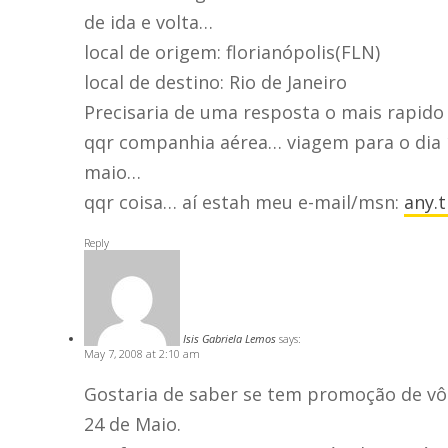
de ida e volta…
local de origem: florianópolis(FLN)
local de destino: Rio de Janeiro
Precisaria de uma resposta o mais rapido
qqr companhia aérea… viagem para o dia 1
maio…
qqr coisa… aí estah meu e-mail/msn:
any.
Reply
Isis Gabriela Lemos
says:
May 7, 2008 at 2:10 am
Gostaria de saber se tem promoção de vôo
24 de Maio.